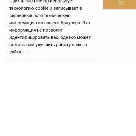
Сайт ФРиО (frio.ru) использует
OK
технологию cookie и записывает в
О Федерации
серверные логи техническую
Цели и задачи ФРиО
информацию из вашего браузера. Эта
Обращение президента ФРиО
информация не позволит
Структура федерации
идентифицировать вас, однако может
Координационный совет ФРиО
помочь нам улучшить работу нашего
Достижения
сайта.
Законотворческая и экспертная деятельность
Партнёры ФРиО
Реквизиты
Проекты
Союз управляющих ресторанами
Союз специалистов служб хаускипинга
СПК в сфере гостеприимства
Центр оценки квалификации
Азбука чистоты