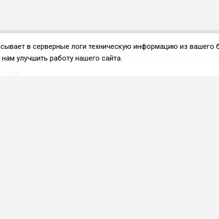
аписывает в серверные логи техническую информацию из вашего 
нам улучшить работу нашего сайта.
Вступить во ФРиО
Каталог поставщиков
Услуги и сервисы для
HoReCa
Реклама и маркетинг
Образование в сфере
HoReCa
ПО и системы
автоматизации
Приложения и веб-сервисы