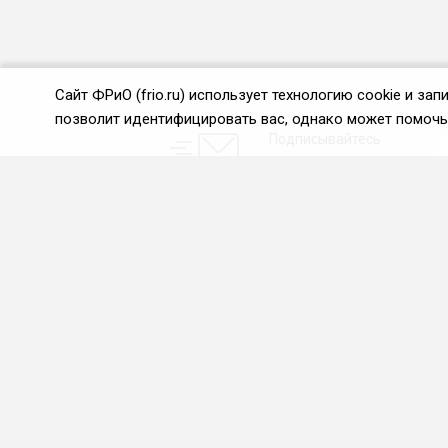
Сайт ФРиО (frio.ru) использует технологию cookie и з
позволит идентифицировать вас, однако может помочь 
Подписывайтесь
на новости и акции:
О нас
Проекты
О Федерации
Союз управляющих
ресторанами
Цели и задачи ФРиО
Союз специалистов служб
Обращение президента
хаускипинга
ФРиО
СПК в сфере
Структура федерации
гостеприимства
Координационный совет
Центр оценки
ФРиО
квалификации