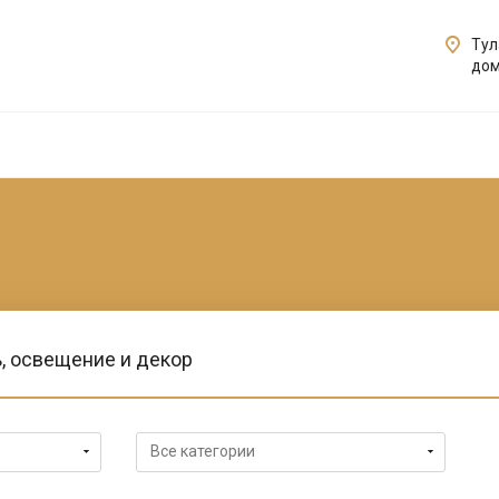
Тул
дом
, освещение и декор