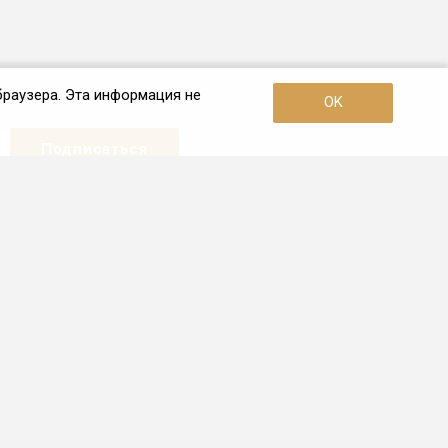
браузера. Эта информация не
OK
Наши контакты
+7 (985) 226-42-84
Пн. – Пт.: с 10:00 до 19:00
Тула, ул. Советская, дом 7, оф.201
info.71@frio.ru