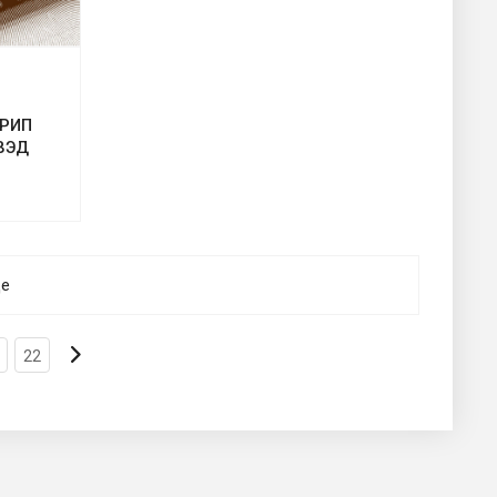
ГРИП
КВЭД
ще
22