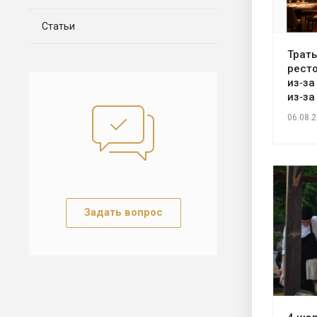
Статьи
Траты
ресто
из‑за
из‑за
06.08.
Задать вопрос