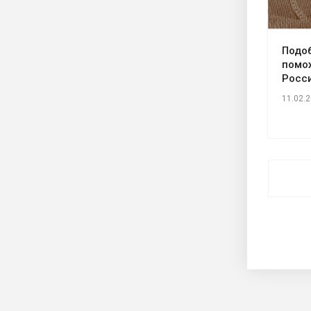
Подо
помо
Росс
11.02.