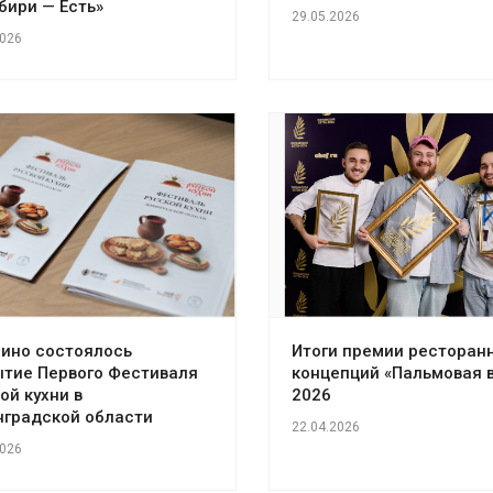
бири — Есть»
29.05.2026
2026
рино состоялось
Итоги премии ресторан
ытие Первого Фестиваля
концепций «Пальмовая в
ой кухни в
2026
нградской области
22.04.2026
2026