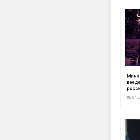
Минп
введ
росси
05.04.