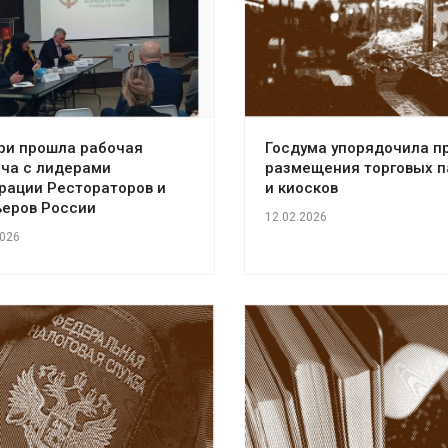
ери прошла рабочая
Госдума упорядочила п
еча с лидерами
размещения торговых п
рации Рестораторов и
и киосков
ьеров России
12.02.2026
2026