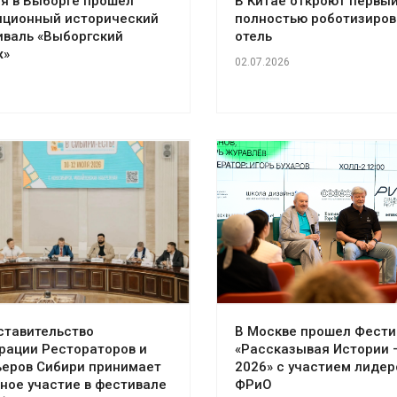
я в Выборге прошел
В Китае откроют первы
иционный исторический
полностью роботизиро
иваль «Выборгский
отель
ж»
02.07.2026
ставительство
В Москве прошел Фести
рации Рестораторов и
«Рассказывая Истории 
ьеров Сибири принимает
2026» с участием лидер
ное участие в фестивале
ФРиО