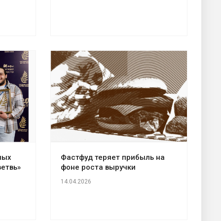
ных
Фастфуд теряет прибыль на
етвь»
фоне роста выручки
14.04.2026