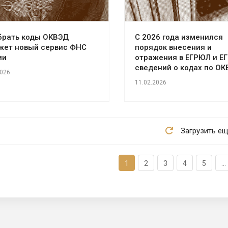
брать коды ОКВЭД
С 2026 года изменился
жет новый сервис ФНС
порядок внесения и
ии
отражения в ЕГРЮЛ и Е
сведений о кодах по О
2026
11.02.2026
Загрузить е
1
2
3
4
5
...