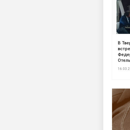
В Тв
встр
Феде
Отел
16.03.