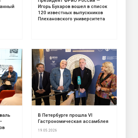
й
Президент ФРиО России —
ванный
Игорь Бухаров вошел в список
120 известных выпускников
Плехановского университета
валь
В Петербурге прошла VI
—
Гастрономическая ассамблея
ов
19.05.2026