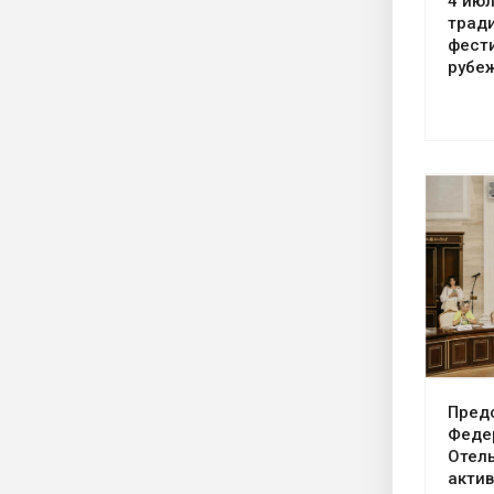
4 июл
трад
фест
рубе
Пред
Феде
Отел
актив