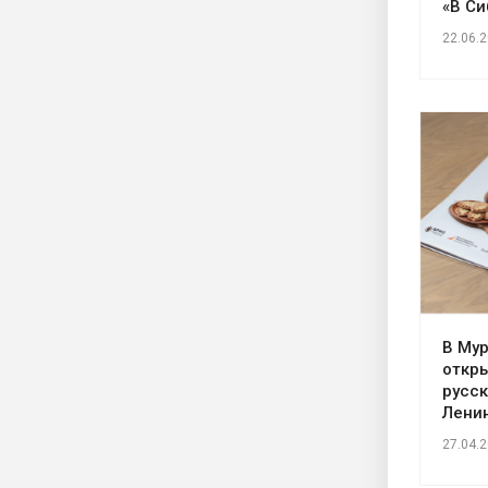
«В Си
22.06.
В Му
откр
русск
Лени
27.04.